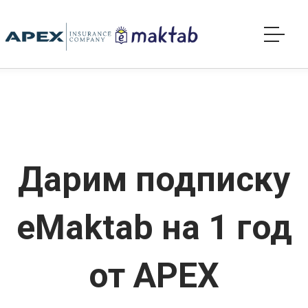
Skip
to
Main
Content
Дарим подписку
еMaktab на 1 год
от APEX